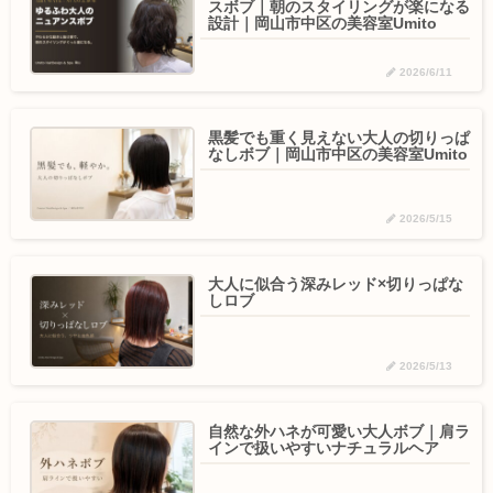
スボブ｜朝のスタイリングが楽になる
設計｜岡山市中区の美容室Umito
2026/6/11
黒髪でも重く見えない大人の切りっぱ
なしボブ｜岡山市中区の美容室Umito
2026/5/15
大人に似合う深みレッド×切りっぱな
しロブ
2026/5/13
自然な外ハネが可愛い大人ボブ｜肩ラ
インで扱いやすいナチュラルヘア