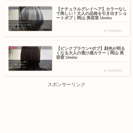
【ナチュラルグレイヘア】カラーなし
で美しい！大人の品格を引き出すショ
ートボブ｜岡山 美容室 Umito
2026/4/11
【ピンクブラウン×ボブ】顔色が明る
くなる大人の透け感カラー｜岡山 美
容室 Umito
2026/4/10
スポンサーリンク