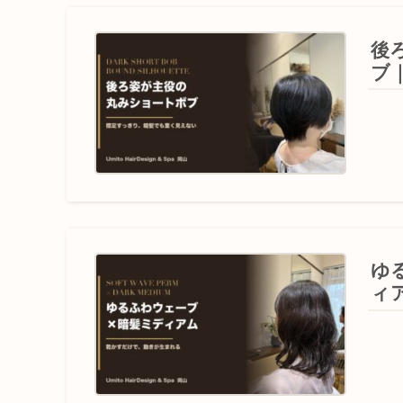
後
ブ
ゆ
ィ