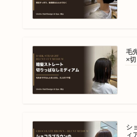
毛
×
シ
ィ