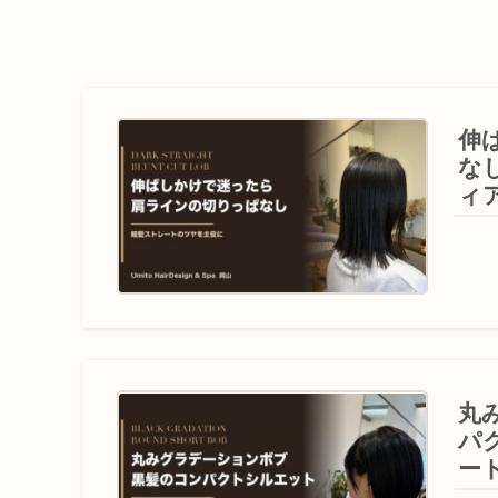
伸
な
ィ
丸
パ
ー