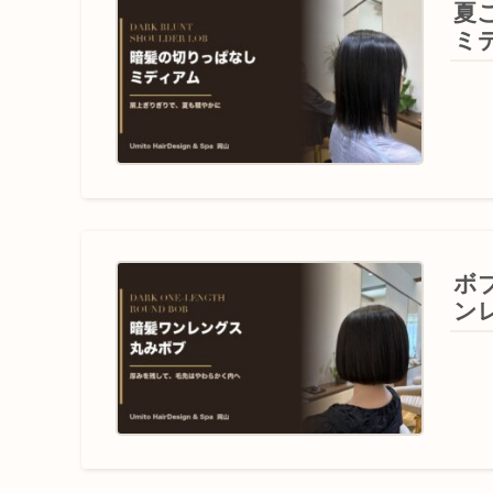
夏
ミ
ボ
ン