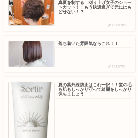
真夏を制する 刈り上げ女子のショー
トカット！！もう快適過ぎて元にはも
どせない！？
2021/7/26
落ち着いた雰囲気ならこれ！！
2021/7/24
夏の紫外線防止はこれ一択！！髪の毛
も肌もしっかり守って綺麗をしっかり
保ちましょう