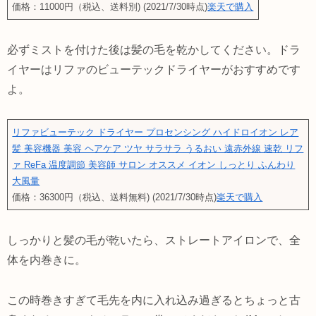
価格：11000円（税込、送料別) (2021/7/30時点)
楽天で購入
必ずミストを付けた後は髪の毛を乾かしてください。ドラ
イヤーはリファのビューテックドライヤーがおすすめです
よ。
リファビューテック ドライヤー プロセンシング ハイドロイオン レア
髪 美容機器 美容 ヘアケア ツヤ サラサラ うるおい 遠赤外線 速乾 リフ
ァ ReFa 温度調節 美容師 サロン オススメ イオン しっとり ふんわり
大風量
価格：36300円（税込、送料無料) (2021/7/30時点)
楽天で購入
しっかりと髪の毛が乾いたら、ストレートアイロンで、全
体を内巻きに。
この時巻きすぎて毛先を内に入れ込み過ぎるとちょっと古