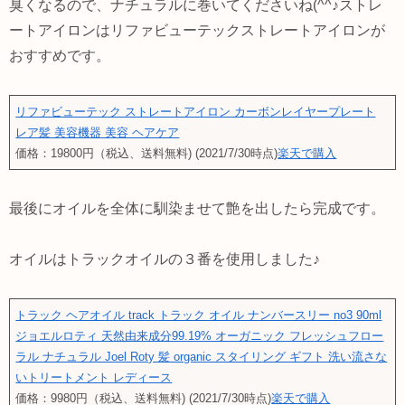
臭くなるので、ナチュラルに巻いてくださいね(^^♪ストレ
ートアイロンはリファビューテックストレートアイロンが
おすすめです。
リファビューテック ストレートアイロン カーボンレイヤープレート
レア髪 美容機器 美容 ヘアケア
価格：19800円（税込、送料無料) (2021/7/30時点)
楽天で購入
最後にオイルを全体に馴染ませて艶を出したら完成です。
オイルはトラックオイルの３番を使用しました♪
トラック ヘアオイル track トラック オイル ナンバースリー no3 90ml
ジョエルロティ 天然由来成分99.19% オーガニック フレッシュフロー
ラル ナチュラル Joel Roty 髪 organic スタイリング ギフト 洗い流さな
いトリートメント レディース
価格：9980円（税込、送料無料) (2021/7/30時点)
楽天で購入