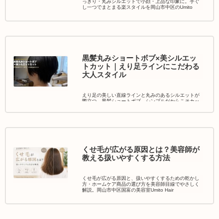
っきり・丸みシルエットで小顔・上品な印象に。手ぐ
し一つでまとまる楽スタイルを岡山市中区のUmito
HairDesign&Spaがご提案します。
黒髪丸みショートボブ×美シルエッ
トカット｜えり足ラインにこだわる
大人スタイル
えり足の美しい直線ラインと丸みのあるシルエットが
際立つ、黒髪ショートボブ。シンプルだからこそカッ
トの技術が輝く大人スタイルです。手ぐし一つでまと
まる楽スタイルをご提案します。
くせ毛が広がる原因とは？美容師が
教える扱いやすくする方法
くせ毛が広がる原因と、扱いやすくするための乾かし
方・ホームケア商品の選び方を美容師目線でやさしく
解説。岡山市中区国富の美容室Umito Hair
Design&Spaがご紹介します。