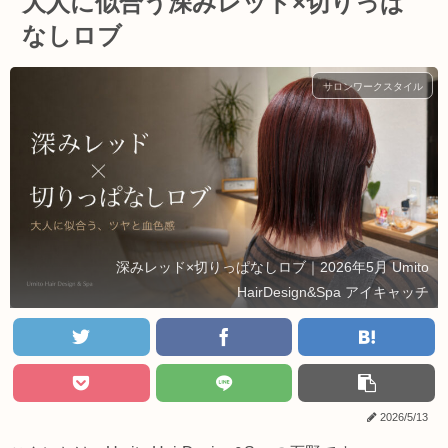
大人に似合う深みレッド×切りっぱ
なしロブ
サロンワークスタイル
深みレッド×切りっぱなしロブ｜2026年5月 Umito
HairDesign&Spa アイキャッチ
2026/5/13