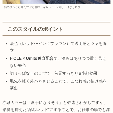
斜め後ろから見たツヤと色味。深みレッド×切りっぱなしロブ
このスタイルのポイント
暖色（レッド〜ピンクブラウン）で透明感とツヤを両
立
FIOLE × Umito独自配合
で、深みはありつつ重く見え
ない発色
切りっぱなしのロブで、首元すっきり&小顔効果
毛先を軽く外ハネさせることで、こなれ感と抜け感を
演出
赤系カラーは「派手になりそう」と敬遠されがちですが、
彩度を抑えた”深みレッド”にすることで、お仕事の場でも浮