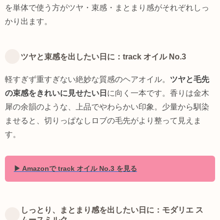
を単体で使う方がツヤ・束感・まとまり感がそれぞれしっ
かり出ます。
ツヤと束感を出したい日に：track オイル No.3
軽すぎず重すぎない絶妙な質感のヘアオイル。
ツヤと毛先
の束感をきれいに見せたい日
に向く一本です。香りは金木
犀の余韻のような、上品でやわらかい印象。少量から馴染
ませると、切りっぱなしロブの毛先がより整って見えま
す。
▶ Amazonで track オイル No.3 を見る
しっとり、まとまり感を出したい日に：モダリエ ス
ムースミルク