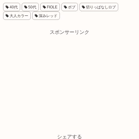
40代
50代
FIOLE
ボブ
切りっぱなしロブ
大人カラー
深みレッド
スポンサーリンク
シェアする