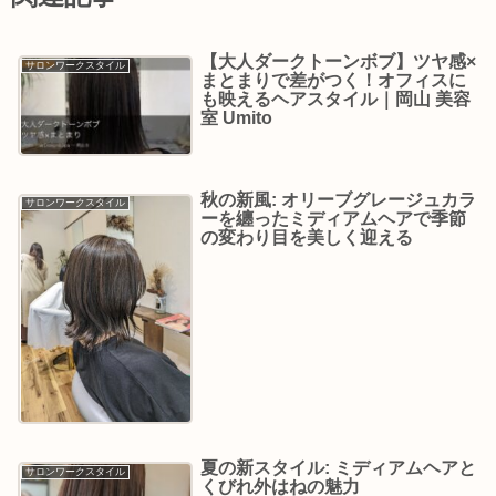
【大人ダークトーンボブ】ツヤ感×
サロンワークスタイル
まとまりで差がつく！オフィスに
も映えるヘアスタイル｜岡山 美容
室 Umito
秋の新風: オリーブグレージュカラ
サロンワークスタイル
ーを纏ったミディアムヘアで季節
の変わり目を美しく迎える
夏の新スタイル: ミディアムヘアと
サロンワークスタイル
くびれ外はねの魅力