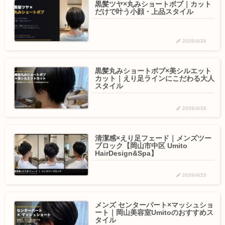
黒髪ツヤ×丸みショートボブ｜カット
だけで叶う小顔・上品スタイル
2026/4/26
黒髪丸みショートボブ×美シルエット
カット｜えり足ラインにこだわる大人
スタイル
2026/4/26
清潔感×えり足フェード｜メンズツー
ブロック【岡山市中区 Umito
HairDesign&Spa】
2026/4/23
メンズ センターパート×マッシュショ
ート｜岡山美容室Umitoのおすすめス
タイル