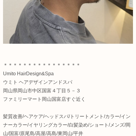
＊＊＊＊＊＊＊＊＊＊＊＊＊＊＊＊
Umito HairDesign&Spa
ウミト ヘアデザインアンドスパ
岡山県岡山市中区国富４丁目５－３
ファミリーマート岡山国富店すぐ近く
髪質改善/ヘアケア/ヘッドスパ/トリートメント/カラー/イン
ナーカラー/イヤリングカラー/白髪染め/ショート/メンズ/岡
山/国富/原尾島/高屋/高島/東岡山/平井