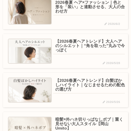
2026春夏 ヘア×ファッション｜色と
形を「装い」と連動させる、大人の合
わせ方
2026/6/2
【2026春夏ヘアトレンド】大人ヘア
のシルエット｜“角を取った”丸みで今
っぽく
2026/5/28
【2026春夏ヘアトレンド】白髪ぼか
しハイライト｜なじませるための配色
の選び方
2026/5/26
暗髪×外ハネ切りっぱなしボブ｜重く
見せない大人スタイル【岡山
Umito】